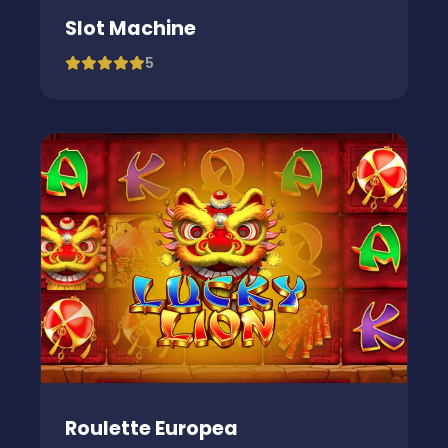
Slot Machine
5
Roulette Europea