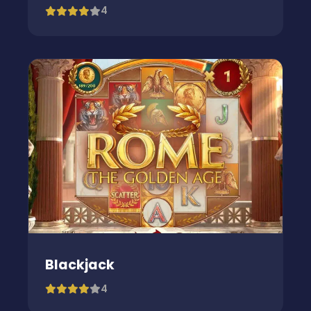
4
Blackjack
4