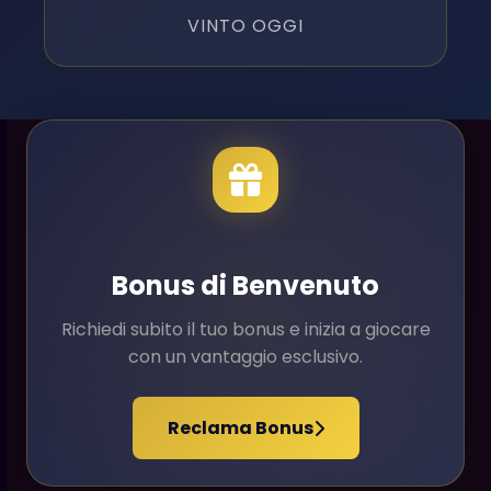
VINTO OGGI
Bonus di Benvenuto
Richiedi subito il tuo bonus e inizia a giocare
con un vantaggio esclusivo.
Reclama Bonus