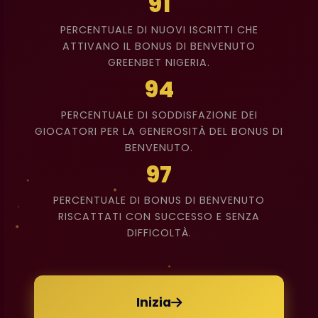
91
PERCENTUALE DI NUOVI ISCRITTI CHE
ATTIVANO IL BONUS DI BENVENUTO
GREENBET NIGERIA.
94
PERCENTUALE DI SODDISFAZIONE DEI
GIOCATORI PER LA GENEROSITÀ DEL BONUS DI
BENVENUTO.
97
PERCENTUALE DI BONUS DI BENVENUTO
RISCATTATI CON SUCCESSO E SENZA
DIFFICOLTÀ.
Inizia