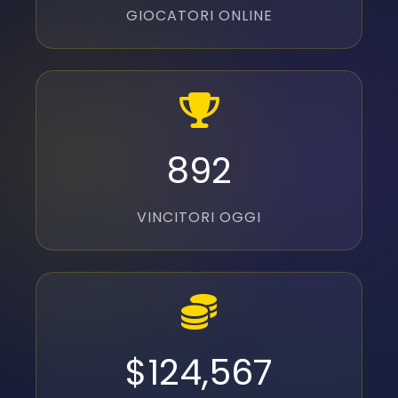
GIOCATORI ONLINE
892
VINCITORI OGGI
$124,567