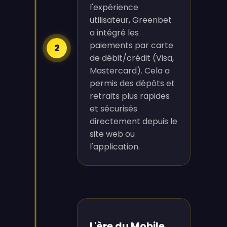
l'expérience
utilisateur, Greenbet
a intégré les
paiements par carte
2
de débit/crédit (Visa,
Mastercard). Cela a
permis des dépôts et
retraits plus rapides
et sécurisés
directement depuis le
site web ou
l'application.
L'ère du Mobile