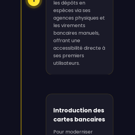
1
les dépôts en
espèces via ses
agences physiques et
les virements
bancaires manuels,
offrant une
accessibilité directe à
ses premiers
utilisateurs.
Introduction des
cartes bancaires
Pour moderniser