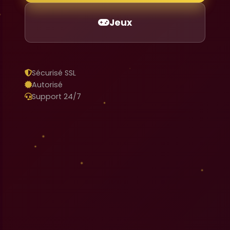
Jeux
Sécurisé SSL
Autorisé
Support 24/7