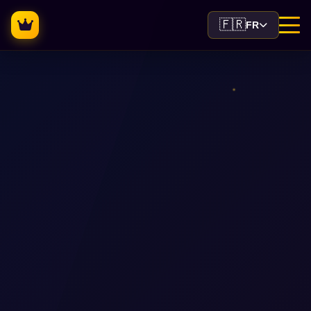
🇫🇷
FR