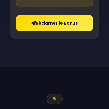
Réclamer le Bonus
🎯