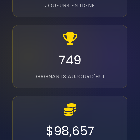
JOUEURS EN LIGNE
820
GAGNANTS AUJOURD'HUI
$108,622