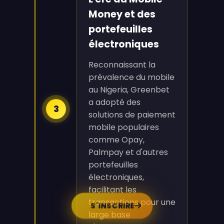
Money et des
portefeuilles
électroniques
Reconnaissant la
prévalence du mobile
au Nigeria, Greenbet
a adopté des
3
solutions de paiement
mobile populaires
comme Opay,
Palmpay et d'autres
portefeuilles
électroniques,
facilitant les
transactions pour une
S'INSCRIRE
large base