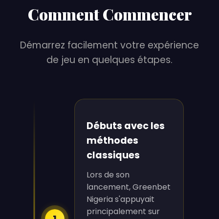
Comment Commencer
Démarrez facilement votre expérience
de jeu en quelques étapes.
Débuts avec les
méthodes
classiques
Lors de son
lancement, Greenbet
Nigeria s'appuyait
principalement sur