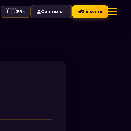
🇫🇷
Connexion
S'inscrire
FR