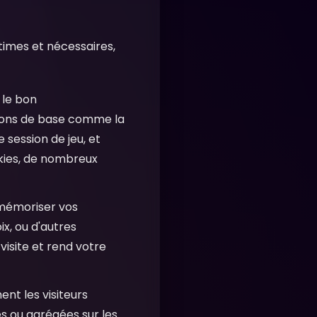
itimes et nécessaires,
 le bon
tions de base comme la
 session de jeu, et
okies, de nombreux
 mémoriser vos
ix, ou d'autres
visite et rend votre
t les visiteurs
s ou agrégées sur les