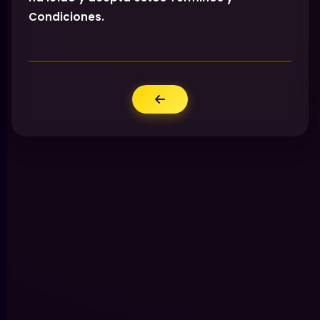
Condiciones.