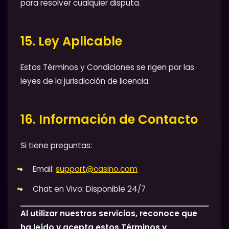
para resolver cualquier disputa.
15. Ley Aplicable
Estos Términos y Condiciones se rigen por las
leyes de la jurisdicción de licencia.
16. Información de Contacto
Si tiene preguntas:
Email:
support@casino.com
Chat en Vivo: Disponible 24/7
Al utilizar nuestros servicios, reconoce que
ha leído y acepta estos Términos y