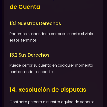
de Cuenta
13.1 Nuestros Derechos
Podemos suspender o cerrar su cuenta si viola
estos términos.
13.2 Sus Derechos
Puede cerrar su cuenta en cualquier momento
contactando al soporte.
14. Resolución de Disputas
Contacte primero a nuestro equipo de soporte