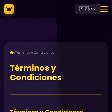
🇪🇸
ES
Términos y Condiciones
Términos y
Condiciones