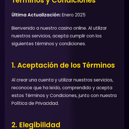
Términos y Condiciones
Última Actualización:
Enero 2025
Bienvenido a nuestro casino online. Al utilizar
nuestros servicios, acepta cumplir con los
siguientes términos y condiciones.
1. Aceptación de los Términos
Al crear una cuenta y utilizar nuestros servicios,
reconoce que ha leído, comprendido y acepta
estos Términos y Condiciones, junto con nuestra
Política de Privacidad.
2. Elegibilidad