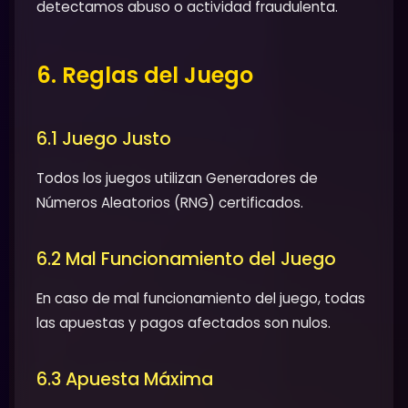
detectamos abuso o actividad fraudulenta.
6. Reglas del Juego
6.1 Juego Justo
Todos los juegos utilizan Generadores de
Números Aleatorios (RNG) certificados.
6.2 Mal Funcionamiento del Juego
En caso de mal funcionamiento del juego, todas
las apuestas y pagos afectados son nulos.
6.3 Apuesta Máxima