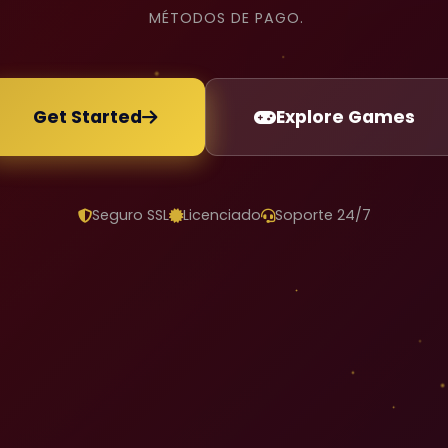
MÉTODOS DE PAGO.
Get Started
Explore Games
Seguro SSL
Licenciado
Soporte 24/7