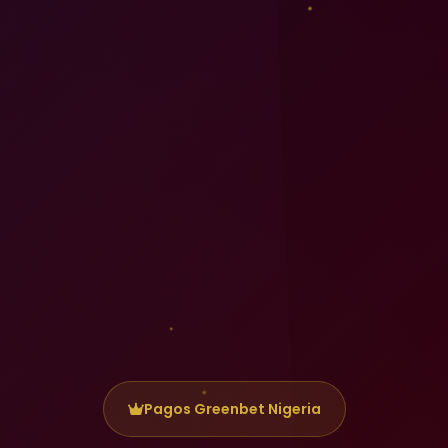
Pagos Greenbet Nigeria