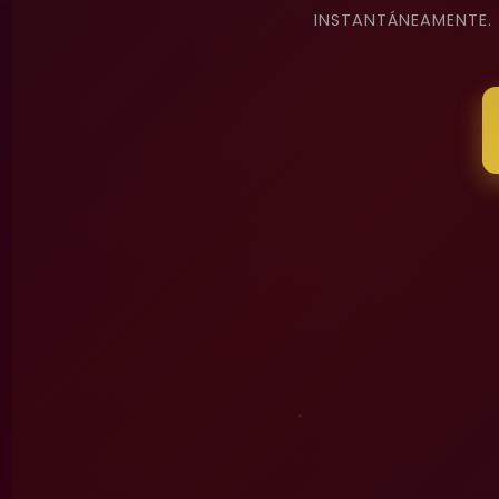
INSTANTÁNEAMENTE.