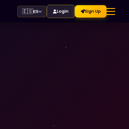
🇪🇸
Login
Sign Up
ES